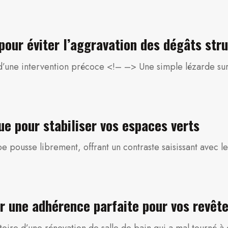
pour éviter l’aggravation des dégâts str
nce d’une intervention précoce <!– –> Une simple lézarde s
ue pour stabiliser vos espaces verts
 pousse librement, offrant un contraste saisissant avec 
ir une adhérence parfaite pour vos revê
oire d’une rénovation de salle de bain qui a mal tourné à