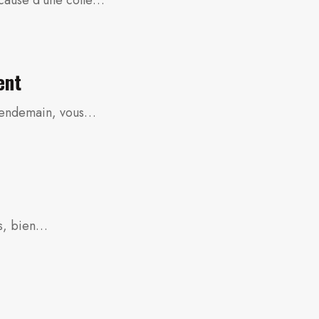
ent
e lendemain, vous…
es, bien…