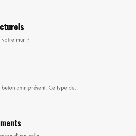
ucturels
ur votre mur ?…
le béton omniprésent. Ce type de…
tements
 cause d’une colle…